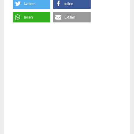
twittern
teilen
teilen
E-Mail