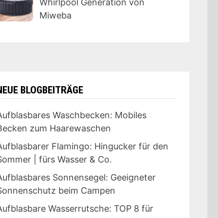
Whirlpool Generation von
Miweba
NEUE BLOGBEITRÄGE
Aufblasbares Waschbecken: Mobiles
Becken zum Haarewaschen
Aufblasbarer Flamingo: Hingucker für den
Sommer | fürs Wasser & Co.
Aufblasbares Sonnensegel: Geeigneter
Sonnenschutz beim Campen
Aufblasbare Wasserrutsche: TOP 8 für