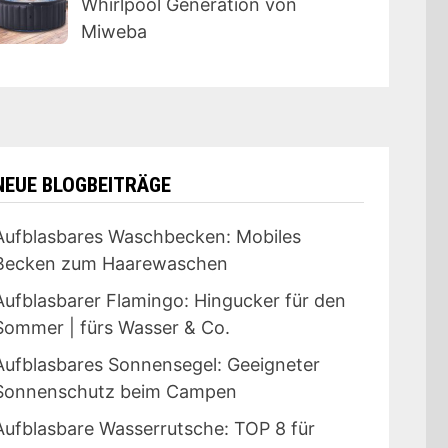
Whirlpool Generation von
Miweba
NEUE BLOGBEITRÄGE
Aufblasbares Waschbecken: Mobiles
Becken zum Haarewaschen
Aufblasbarer Flamingo: Hingucker für den
Sommer | fürs Wasser & Co.
Aufblasbares Sonnensegel: Geeigneter
Sonnenschutz beim Campen
Aufblasbare Wasserrutsche: TOP 8 für