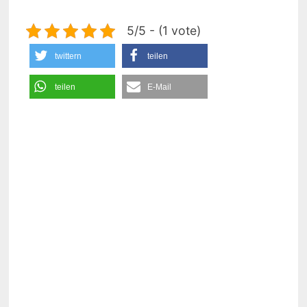
5/5 - (1 vote)
twittern
teilen
teilen
E-Mail