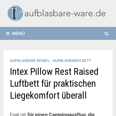
Zurück
zum
Inhalt
MENÜ
AUFBLASBARE MÖBEL
/
AUFBLASBARES BETT
Intex Pillow Rest Raised
Luftbett für praktischen
Liegekomfort überall
Egal ob
für einen Campingausflug, die