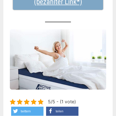
5/5 - (1 vote)
twittern
teilen