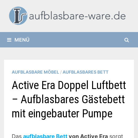
Zurück
zum
Inhalt
MENÜ
AUFBLASBARE MÖBEL
/
AUFBLASBARES BETT
Active Era Doppel Luftbett
– Aufblasbares Gästebett
mit eingebauter Pumpe
Das
aufblasbare Bett
von Active Era
sorgt