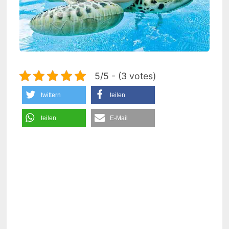
5/5 - (3 votes)
twittern
teilen
teilen
E-Mail