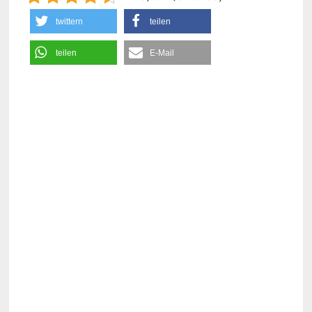
twittern
teilen
teilen
E-Mail